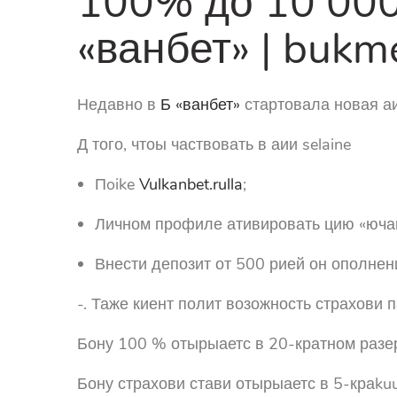
100% до 10 000 
«ванбет» | bukm
Недавно в
Б «ванбет»
стартовала новая аи
Д того, чтоы частвовать в аии selaine
Пoike
Vulkanbet.rulla
;
Личном профиле ативировать цию «ючай
Внести депозит от 500 рией он ополнен
-. Таже киент полит возожность страхови
Бону 100 % отырыаетс в 20-кратном разере.
Бону страхови стави отырыаетс в 5-краkuut