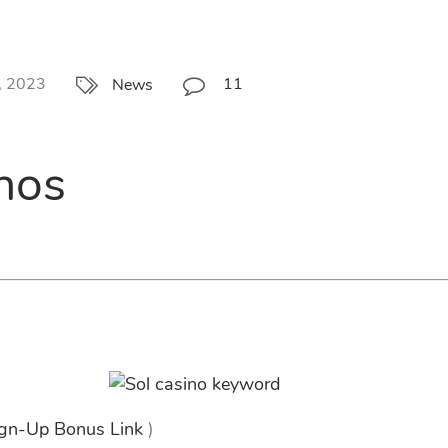
, 2023
11
News
nos
ign-Up Bonus Link
)