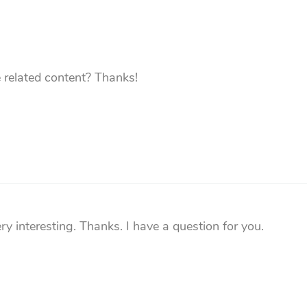
e related content? Thanks!
 interesting. Thanks. I have a question for you.