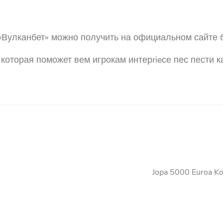
«Вулканбет» можно получить на официальном сайте 
которая поможет вем игрокам интерrieсе пес пести кант
Jopa 5000 Euroa Ko