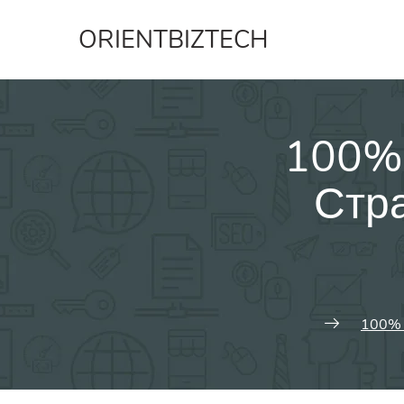
Skip
ORIENTBIZTECH
to
content
100% 
Стра
100% 