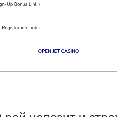
ign-Up Bonus Link
)
(
Registration Link
)
OPEN JET CASINO