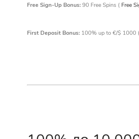
Free Sign-Up Bonus:
90 Free Spins (
Free S
First Deposit Bonus:
100% up to €/$ 1000 