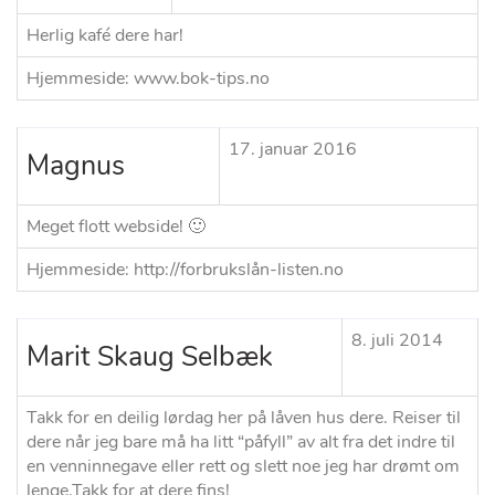
Herlig kafé dere har!
Hjemmeside: www.bok-tips.no
17. januar 2016
Magnus
Meget flott webside! 🙂
Hjemmeside: http://forbrukslån-listen.no
8. juli 2014
Marit Skaug Selbæk
Takk for en deilig lørdag her på låven hus dere. Reiser til
dere når jeg bare må ha litt “påfyll” av alt fra det indre til
en venninnegave eller rett og slett noe jeg har drømt om
lenge.Takk for at dere fins!