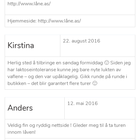
http://www.låne.as/
Hjemmeside: http://www.låne.as/
22. august 2016
Kirstina
Herlig sted å tilbringe en søndag formiddag 🙂 Siden jeg
har laktoseintoleranse kunne jeg bare nyte lukten av
vaflene – og den var upåklagelig. Gikk runde på runde i
butikken – det blir garantert flere turer 🙂
12. mai 2016
Anders
Veldig fin og ryddig nettside ! Gleder meg til å ta turen
innom låven!