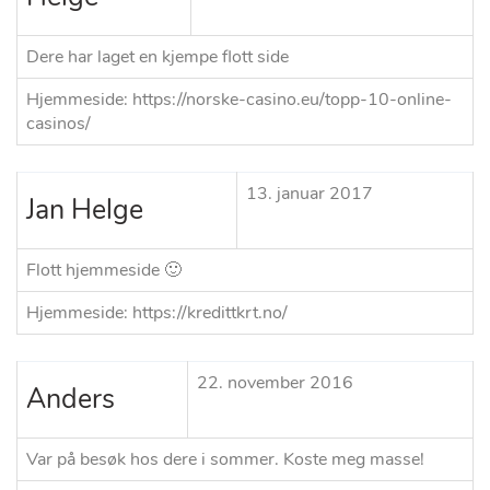
Dere har laget en kjempe flott side
Hjemmeside: https://norske-casino.eu/topp-10-online-
casinos/
13. januar 2017
Jan Helge
Flott hjemmeside 🙂
Hjemmeside: https://kredittkrt.no/
22. november 2016
Anders
Var på besøk hos dere i sommer. Koste meg masse!