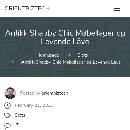
Skip
ORIENTBIZTECH
to
content
Antikk Shabby Chic Møbellager og
Levende Låve
Homepage
Slots
Antikk Shabby Chic Møbellager og Levende Låve
Posted by
orientbiztech
February 21, 2023
Slots
7