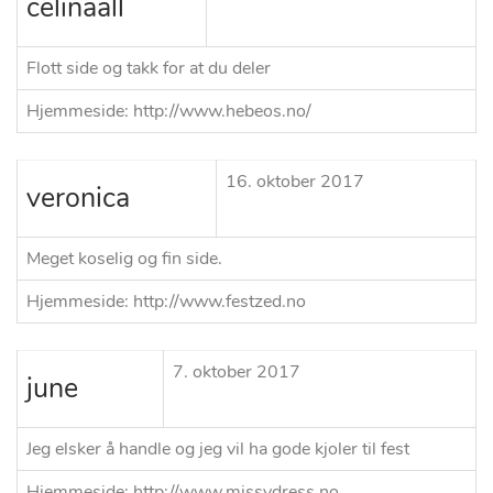
celinaall
Flott side og takk for at du deler
Hjemmeside: http://www.hebeos.no/
16. oktober 2017
veronica
Meget koselig og fin side.
Hjemmeside: http://www.festzed.no
7. oktober 2017
june
Jeg elsker å handle og jeg vil ha gode kjoler til fest
Hjemmeside: http://www.missydress.no