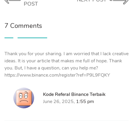
POST
7 Comments
Thank you for your sharing. I am worried that I lack creative
ideas. It is your article that makes me full of hope. Thank
you. But, I have a question, can you help me?
https://www.binance.com/register?ref=P9L9FQKY
Kode Referal Binance Terbaik
June 26, 2025,
1:55 pm