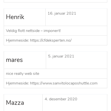
16. januar 2021
Henrik
Veldig flott nettside – imponert!
Hjemmeside: https://cfdeksperten.no/
5. januar 2021
mares
nice really web site
Hjemmeside: https://www.sanvitolocaposhuttle.com
4. desember 2020
Mazza