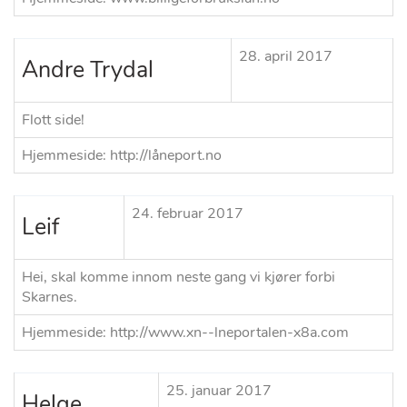
28. april 2017
Andre Trydal
Flott side!
Hjemmeside: http://låneport.no
24. februar 2017
Leif
Hei, skal komme innom neste gang vi kjører forbi
Skarnes.
Hjemmeside: http://www.xn--lneportalen-x8a.com
25. januar 2017
Helge