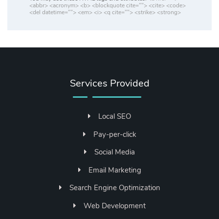
<abbr> <acronym> <b> <blockquote cite=""> <cite> <code>
<del datetime=""> <em> <i> <q cite=""> <strike> <strong>
Services Provided
Local SEO
Pay-per-click
Social Media
Email Marketing
Search Engine Optimization
Web Development