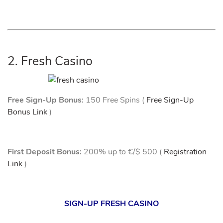
2.
Fresh Casino
Free Sign-Up Bonus:
150 Free Spins (
Free Sign-Up
Bonus Link
)
First Deposit Bonus:
200% up to €/$ 500 (
Registration
Link
)
SIGN-UP FRESH CASINO