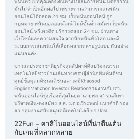
พนันทั่วไปที่คุณต้องเดินทางไปเล่นการพนัน แต่คราวนี้
มันไม่จำเป็นอีกต่อไป เพราะท่านสามารถเล่นพนัน
ออนไลน์ได้ตลอด 24 ชม. เว็บพนันออนไลน์ ถูก
กฎหมาย พนันบอลออนไลน์ ไม่มีขั้นต่ำ สมัครเว็บพนัน
ออนไลน์ ฟรีเครดิต บริการตลอด 24 ชม. ผ่านทาง
เว็บไซต์และความสนใจ จากนักพนันทั่วโลก และมี
ระบบการเล่นพนันให้เลือกหลากหลายรูปแบบ กันอย่าง
แน่นอนค่ะ.
ข่าวสดประชาชาติธุรกิจสุดสัปดาห์ศิลปวัฒนธรรม
เทคโนโลยีชาวบ้านเส้นทางเศรษฐีสำนักพิมพ์มติชน
ศูนย์ข้อมูลมติชนมติชนอคาเดมีKhaosod
EnglishMatichon Investor Relationร่วมงานกับเรา.
พนันออนไลน์รุ่งเรืองที่สุดในยุค ‘นายพล จ.’-ทุนสีเทา
บริจาคเงิน-ลงสมัคร ส.ส. ร.ต.อ.วีระพงษ์ แนวคำดี รอง
สว.กลุ่มงานสนับสนุนคดีเทคโนโลยี บก.ปอท.
22Fun – คาสิโนออนไลน์ที่น่าตื่นเต้น
กับเกมที่หลากหลาย