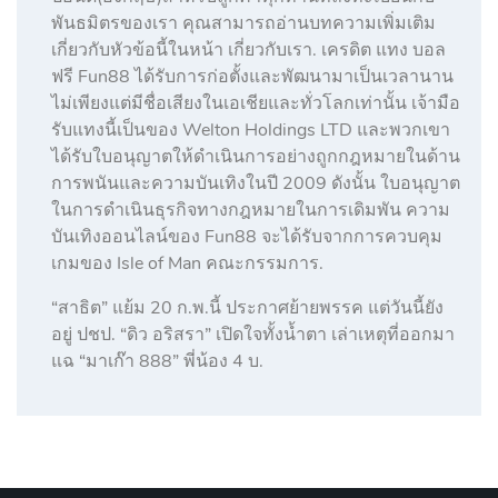
พันธมิตรของเรา คุณสามารถอ่านบทความเพิ่มเติม
เกี่ยวกับหัวข้อนี้ในหน้า เกี่ยวกับเรา. เครดิต แทง บอล
ฟรี Fun88 ได้รับการก่อตั้งและพัฒนามาเป็นเวลานาน
ไม่เพียงแต่มีชื่อเสียงในเอเชียและทั่วโลกเท่านั้น เจ้ามือ
รับแทงนี้เป็นของ Welton Holdings LTD และพวกเขา
ได้รับใบอนุญาตให้ดำเนินการอย่างถูกกฎหมายในด้าน
การพนันและความบันเทิงในปี 2009 ดังนั้น ใบอนุญาต
ในการดำเนินธุรกิจทางกฎหมายในการเดิมพัน ความ
บันเทิงออนไลน์ของ Fun88 จะได้รับจากการควบคุม
เกมของ Isle of Man คณะกรรมการ.
“สาธิต” แย้ม 20 ก.พ.นี้ ประกาศย้ายพรรค แต่วันนี้ยัง
อยู่ ปชป. “ดิว อริสรา” เปิดใจทั้งน้ำตา เล่าเหตุที่ออกมา
แฉ “มาเก๊า 888” พี่น้อง 4 บ.