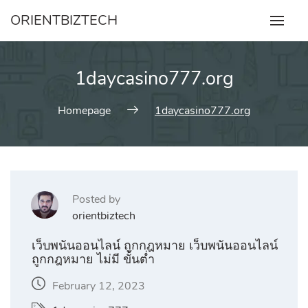
Skip
ORIENTBIZTECH
to
content
1daycasino777.org
Homepage
1daycasino777.org
Posted by
orientbiztech
เว็บพนันออนไลน์ ถูกกฎหมาย เว็บพนันออนไลน์
ถูกกฎหมาย ไม่มี ขั้นต่ำ
February 12, 2023