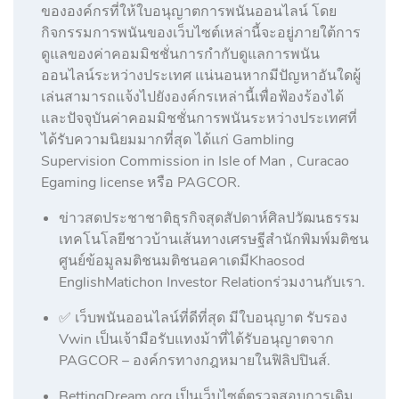
ขององค์กรที่ให้ใบอนุญาตการพนันออนไลน์ โดย
กิจกรรมการพนันของเว็บไซต์เหล่านี้จะอยู่ภายใต้การ
ดูแลของค่าคอมมิชชั่นการกำกับดูแลการพนัน
ออนไลน์ระหว่างประเทศ แน่นอนหากมีปัญหาอันใดผู้
เล่นสามารถแจ้งไปยังองค์กรเหล่านี้เพื่อฟ้องร้องได้
และปัจจุบันค่าคอมมิชชั่นการพนันระหว่างประเทศที่
ได้รับความนิยมมากที่สุด ได้แก่ Gambling
Supervision Commission in Isle of Man , Curacao
Egaming license หรือ PAGCOR.
ข่าวสดประชาชาติธุรกิจสุดสัปดาห์ศิลปวัฒนธรรม
เทคโนโลยีชาวบ้านเส้นทางเศรษฐีสำนักพิมพ์มติชน
ศูนย์ข้อมูลมติชนมติชนอคาเดมีKhaosod
EnglishMatichon Investor Relationร่วมงานกับเรา.
✅ เว็บพนันออนไลน์ที่ดีที่สุด มีใบอนุญาต รับรอง
Vwin เป็นเจ้ามือรับแทงม้าที่ได้รับอนุญาตจาก
PAGCOR – องค์กรทางกฎหมายในฟิลิปปินส์.
BettingDream.org เป็นเว็บไซต์ตรวจสอบการเดิม