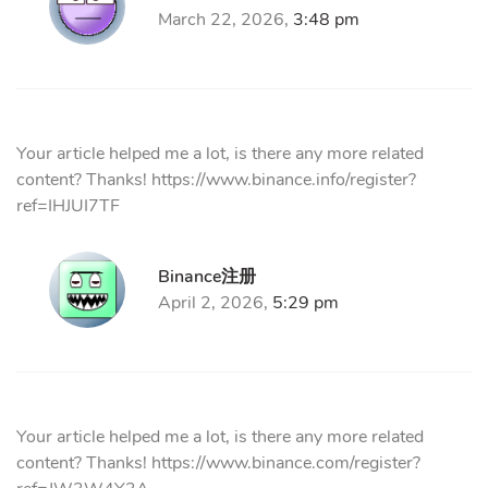
March 22, 2026,
3:48 pm
Your article helped me a lot, is there any more related
content? Thanks! https://www.binance.info/register?
ref=IHJUI7TF
Binance注册
April 2, 2026,
5:29 pm
Your article helped me a lot, is there any more related
content? Thanks! https://www.binance.com/register?