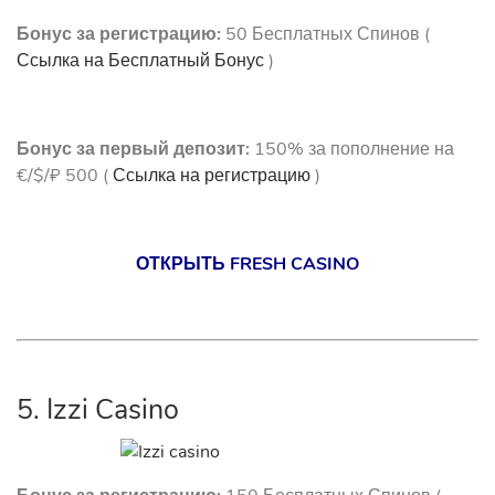
Бонус за регистрацию:
50 Бесплатных Спинов (
Ссылка на Бесплатный Бонус
)
Бонус за первый депозит:
150% за пополнение на
€/$/₽ 500 (
Ссылка на регистрацию
)
ОТКРЫТЬ FRESH CASINO
5.
Izzi Casino