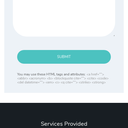
SUBMIT
You may use these HTML tags and attributes:
<a href="">
<abbr> <acronym> <b> <blockquote cite=""> <cite> <code>
<del datetime=""> <em> <i> <q cite=""> <strike> <strong>
Services Provided