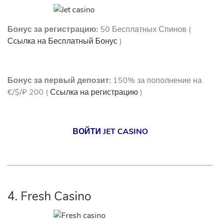
Бонус за регистрацию:
50 Бесплатных Спинов (
Ссылка на Бесплатный Бонус
)
Бонус за первый депозит:
150% за пополнение на
€/$/₽ 200 (
Ссылка на регистрацию
)
ВОЙТИ JET CASINO
4.
Fresh Casino