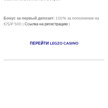
Бонус за первый депозит:
100% за пополнение на
€/$/₽ 500 (
Ссылка на регистрацию
)
ПЕРЕЙТИ LEGZO CASINO