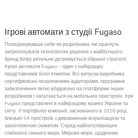
Ігрові автомати з студії Fugaso
Позиціонувавши себе як розробники, які прагнуть
запропонувати технологічні рішення з майбутнього,
бренд Кіпру ретельно дотримується обраної стратегії.
Ігрові автомати Fugaso – один з найкращих
представників білої етикетки. Всі випуски виробника
сертифіковані незалежними аудиторами, програмне
забезпечення легко вбудовано на платформи інших
розробників і запускається на мобільних пристроях. Ігри
Fugaso представлені в найкращому казино України та
світу. У портфоліо компанії, заснованого в 2016 році,
близько 54 пристроїв з дивовижною візуалізацією та
захоплюючою сюжетом. Серед найпопулярніших
глибокого синього моря, Мерове море, щоденник