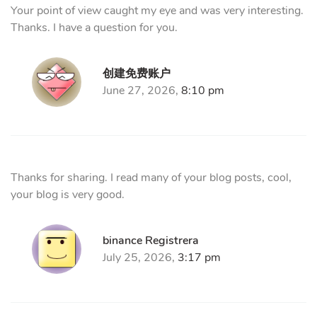
Your point of view caught my eye and was very interesting.
Thanks. I have a question for you.
创建免费账户
June 27, 2026,
8:10 pm
Thanks for sharing. I read many of your blog posts, cool,
your blog is very good.
binance Registrera
July 25, 2026,
3:17 pm