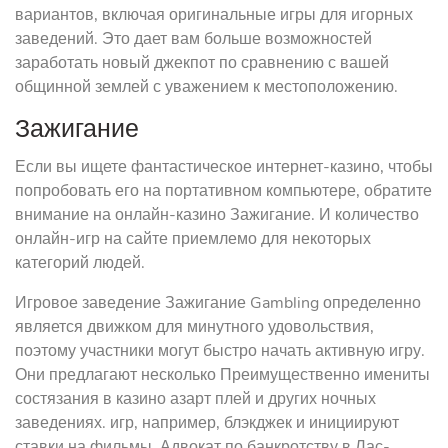
вариантов, включая оригинальные игры для игорных
заведений. Это дает вам больше возможностей
заработать новый джекпот по сравнению с вашей
общинной землей с уважением к местоположению.
Зажигание
Если вы ищете фантастическое интернет-казино, чтобы
попробовать его на портативном компьютере, обратите
внимание на онлайн-казино Зажигание. И количество
онлайн-игр на сайте приемлемо для некоторых
категорий людей.
Игровое заведение Зажигание Gambling определенно
является движком для минутного удовольствия,
поэтому участники могут быстро начать активную игру.
Они предлагают несколько Преимущественно имениты
состязания в казино азарт плей и других ночных
заведениях. игр, например, блэкджек и инициируют
ставки на фильмы. Адвокат по банкротству в Лас-