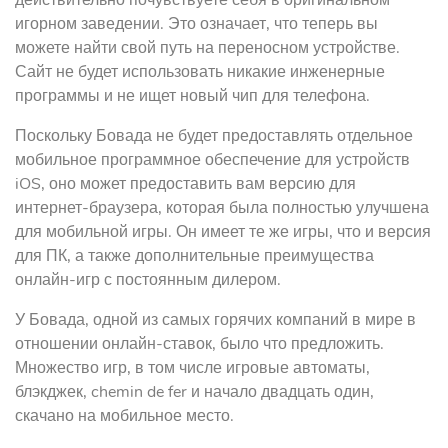
игорном заведении. Это означает, что теперь вы
можете найти свой путь на переносном устройстве.
Сайт не будет использовать никакие инженерные
программы и не ищет новый чип для телефона.
Поскольку Бовада не будет предоставлять отдельное
мобильное программное обеспечение для устройств
iOS, оно может предоставить вам версию для
интернет-браузера, которая была полностью улучшена
для мобильной игры. Он имеет те же игры, что и версия
для ПК, а также дополнительные преимущества
онлайн-игр с постоянным дилером.
У Бовада, одной из самых горячих компаний в мире в
отношении онлайн-ставок, было что предложить.
Множество игр, в том числе игровые автоматы,
блэкджек, chemin de fer и начало двадцать один,
скачано на мобильное место.