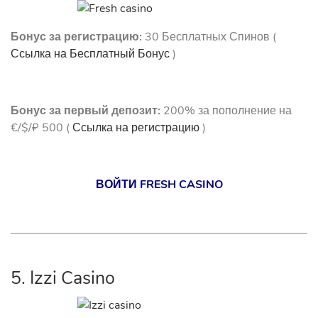
Бонус за регистрацию:
30 Бесплатных Спинов (
Ссылка на Бесплатный Бонус
)
Бонус за первый депозит:
200% за пополнение на
€/$/₽ 500 (
Ссылка на регистрацию
)
ВОЙТИ FRESH CASINO
5.
Izzi Casino