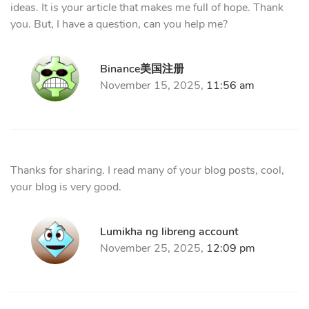
ideas. It is your article that makes me full of hope. Thank
you. But, I have a question, can you help me?
Binance美国注册
November 15, 2025,
11:56 am
Thanks for sharing. I read many of your blog posts, cool,
your blog is very good.
Lumikha ng libreng account
November 25, 2025,
12:09 pm