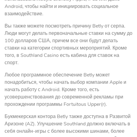
Android, чтобы найти и инициировать социальное
взаимодействие.
Вы также можете посмотреть причину Betly от серпа.
Люди могут делать первоначальные ставки на сумму до
100 долларов США, причем все они будут делать
ставки на категории спортивных мероприятий. Кроме
того, в Southland Casino есть кабина для ставок на
спорт.
Любое программное обеспечение Betly может
понадобиться, чтобы начать выбор компании Apple и
начать работу с Android. Кроме того, есть
усовершенствования до современной рекламы при
прохождении программы Fortuitous Upper(r).
Букмекерская контора Betly также доступна в Развитой
Аризоне (AZ). Улучшение Southland должно включать в
себя онлайн-игры с более высокими шинами, более