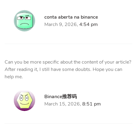
conta aberta na binance
March 9, 2026,
4:54 pm
Can you be more specific about the content of your article?
After reading it, I still have some doubts. Hope you can
help me.
Binance推荐码
March 15, 2026,
8:51 pm