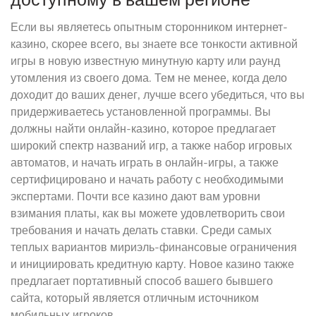
доступному в вашем регионе
Если вы являетесь опытным сторонником интернет-
казино, скорее всего, вы знаете все тонкости активной
игры в новую известную минутную карту или раунд
утомления из своего дома. Тем не менее, когда дело
доходит до ваших денег, лучше всего убедиться, что вы
придерживаетесь установленной программы. Вы
должны найти онлайн-казино, которое предлагает
широкий спектр названий игр, а также набор игровых
автоматов, и начать играть в онлайн-игры, а также
сертифицировано и начать работу с необходимыми
экспертами. Почти все казино дают вам уровни
взимания платы, как вы можете удовлетворить свои
требования и начать делать ставки. Среди самых
теплых вариантов мириэль-финансовые ограничения
и инициировать кредитную карту. Новое казино также
предлагает портативный способ вашего бывшего
сайта, который является отличным источником
мобильных игроков.