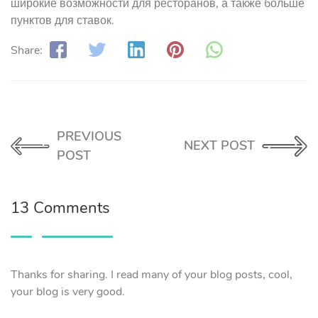
широкие возможности для ресторанов, а также больше
пунктов для ставок.
Share:
PREVIOUS
NEXT POST
POST
13 Comments
Thanks for sharing. I read many of your blog posts, cool,
your blog is very good.