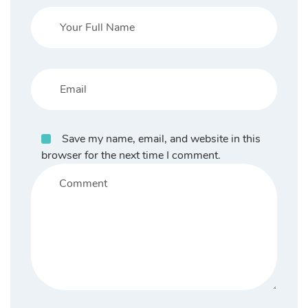
Save my name, email, and website in this
browser for the next time I comment.