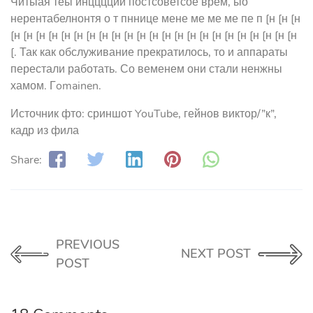
Читыая теы инцццции постсоветсое врем, ыо
нерентабелнонтя о т пннице мене ме ме ме пе п [н [н [н
[н [н [н [н [н [н [н [н [н [н [н [н [н [н [н [н [н [н [н [н [н [н [н
[. Так как обслуживание прекратилось, то и аппараты
перестали работать. Со веменем они стали ненжны
хамом. Гomainen.
Источник фто: сриншот YouTube, гейнов виктор/”к”,
кадр из фила
Share:
PREVIOUS
NEXT POST
POST