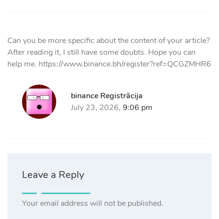
Can you be more specific about the content of your article?
After reading it, I still have some doubts. Hope you can
help me. https://www.binance.bh/register?ref=QCGZMHR6
binance Registrācija
July 23, 2026,
9:06 pm
Leave a Reply
Your email address will not be published.