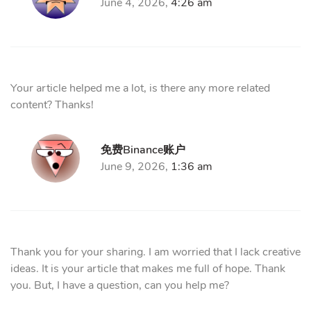
June 4, 2026,
4:26 am
Your article helped me a lot, is there any more related
content? Thanks!
免费Binance账户
June 9, 2026,
1:36 am
Thank you for your sharing. I am worried that I lack creative
ideas. It is your article that makes me full of hope. Thank
you. But, I have a question, can you help me?