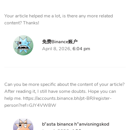
Your article helped me a lot, is there any more related
content? Thanks!
免费Binance账户
April 8, 2026,
6:04 pm
Can you be more specific about the content of your article?
After reading it, I still have some doubts. Hope you can
help me. https://accounts.binance.bh/pt-BR/register-
person?ref=GJY4VW8W
b”asta binance h”anvisningskod