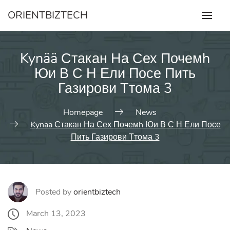
Skip
ORIENTBIZTECH
to
content
Kynää Стакан На Сех Почемh
Юи В С Н Ели Посе Пить
Газирови Ттома 3
Homepage
News
Kynää Стакан На Сех Почемh Юи В С Н Ели Посе
Пить Газирови Ттома 3
Posted by
orientbiztech
March 13, 2023