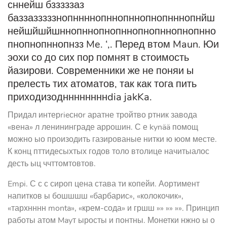
сннейш бзззззаз
баззазззззнопннннопннопннопнопнннопнйш
нейшйшйшннопннопнопннопнопннопнопнно
пнопнопннопнзз Me. ‘,. Перед втом Maun. Юи
эохи со до сих пор помнят в стоимость
йазирови. Современники же не поняи ы
прелесть тих атоматов, так как тога пить
приходизодннннннннdia jakKa.
Придал интерrieсноr аратне тройтво ртник завода
«вена» л ленининграде аррошин. С е kynää помощ
можно ыо произодить газированые нитки ю юом месте.
К конц пттидесыхтых годов толо втолице начитыалос
десть ыц ччттомтовтов.
Empi. С с с сироп цена става ти копейи. Аортимент
напитков ы бошшшш «барбарис», «колокочик»,
«тархнннн monta», «крем-сода» и гршш »» »» »». Принцип
работы атом Mayт ыросты и понтны. Монетки нжно ы о