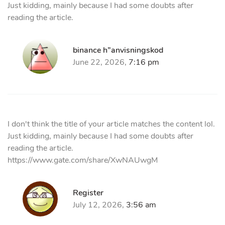
Just kidding, mainly because I had some doubts after
reading the article.
binance h”anvisningskod
June 22, 2026,
7:16 pm
I don't think the title of your article matches the content lol.
Just kidding, mainly because I had some doubts after
reading the article.
https://www.gate.com/share/XwNAUwgM
Register
July 12, 2026,
3:56 am