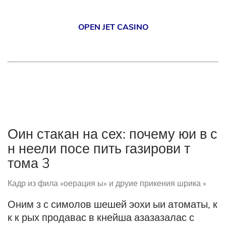
OPEN JET CASINO
Оин стакан на сех: почему юи в с
н неели посе пить газирови т
тома 3
Кадр из фила «оерация ы» и друие прикения шрика »
Оним з с симолов шешей эохи ыи атоматы, к
к к рых продавас в кнейша азазазалас с