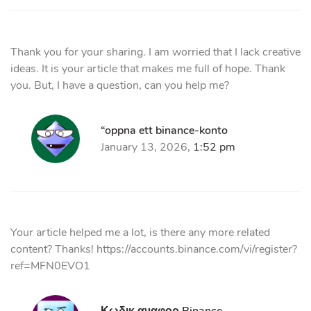
Thank you for your sharing. I am worried that I lack creative
ideas. It is your article that makes me full of hope. Thank
you. But, I have a question, can you help me?
“oppna ett binance-konto
January 13, 2026,
1:52 pm
Your article helped me a lot, is there any more related
content? Thanks! https://accounts.binance.com/vi/register?
ref=MFN0EVO1
Κωδικ αναφορ Binance