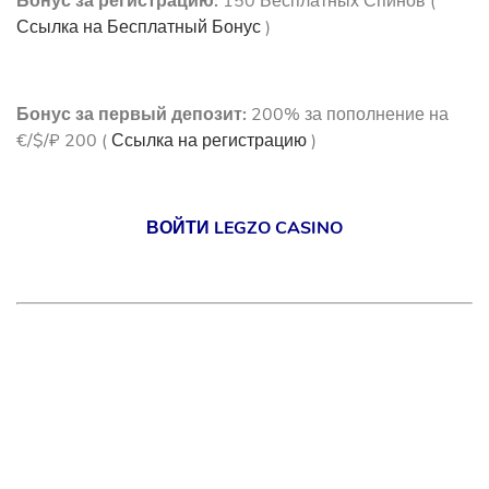
Бонус за регистрацию:
150 Бесплатных Спинов (
Ссылка на Бесплатный Бонус
)
Бонус за первый депозит:
200% за пополнение на
€/$/₽ 200 (
Ссылка на регистрацию
)
ВОЙТИ LEGZO CASINO