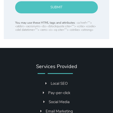
SUBMIT
You may use these HTML tags and attributes:
<a href="">
<abbr> <acronym> <b> <blockquote cite=""> <cite> <code>
<del datetime=""> <em> <i> <q cite=""> <strike> <strong>
Services Provided
Local SEO
Pay-per-click
Social Media
Email Marketing