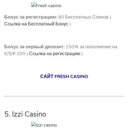
Бонус за регистрацию:
80 Бесплатных Спинов (
Ссылка на Бесплатный Бонус
)
Бонус за первый депозит:
150% за пополнение на
€/$/₽ 200 (
Ссылка на регистрацию
)
САЙТ FRESH CASINO
5.
Izzi Casino