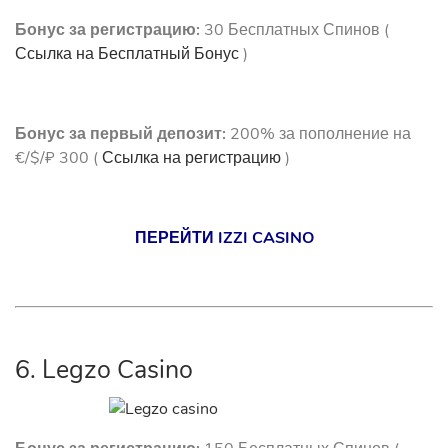
Бонус за регистрацию:
30 Бесплатных Спинов (
Ссылка на Бесплатный Бонус
)
Бонус за первый депозит:
200% за пополнение на
€/$/₽ 300 (
Ссылка на регистрацию
)
ПЕРЕЙТИ IZZI CASINO
6.
Legzo Casino