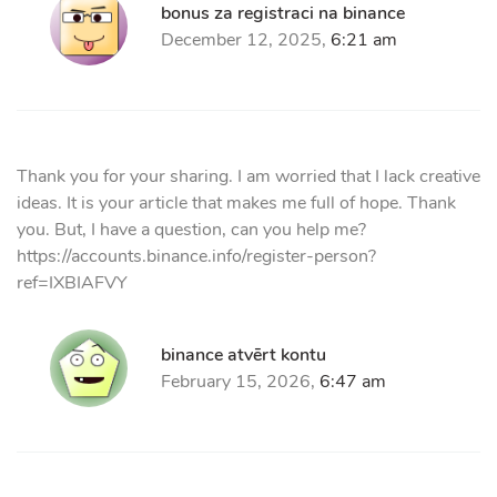
bonus za registraci na binance
December 12, 2025,
6:21 am
Thank you for your sharing. I am worried that I lack creative
ideas. It is your article that makes me full of hope. Thank
you. But, I have a question, can you help me?
https://accounts.binance.info/register-person?
ref=IXBIAFVY
binance atvērt kontu
February 15, 2026,
6:47 am