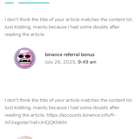
I don't think the title of your article matches the content lol.
Just kidding, mainly because I had some doubts after
reading the article.
binance referral bonus
July 26, 2025,
9:49 am
I don't think the title of your article matches the content lol.
Just kidding, mainly because I had some doubts after
reading the article. https://accounts.binance.info/fr-
AF/register?ref=JHQQKNKN