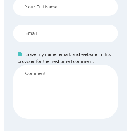
Save my name, email, and website in this
browser for the next time I comment.