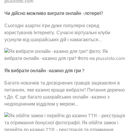
Чи дійсно можливо виграти онлайн -лотереї?
Сьогодні азартні ігри дуже популярні серед
користувачів Інтернету. Сучасні віртуальні клуби
усунули від шахрайських дій і намагаються…
Як вибрати онлайн -казино для гри ?
Багато новачків та досвідчених гравців зацікавлені в
питаннях, яке казино краще вибрати? Питання доречно
t.До. Є ще багато шахрайських онлайн -казино з
недооціненим відділом у мережі…