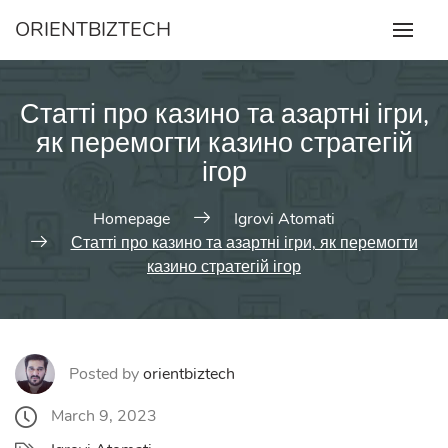
Skip
ORIENTBIZTECH
to
content
Статті про казино та азартні ігри,
як перемогти казино стратегій
ігор
Homepage
Igrovi Atomati
Статті про казино та азартні ігри, як перемогти
казино стратегій ігор
Posted by
orientbiztech
March 9, 2023