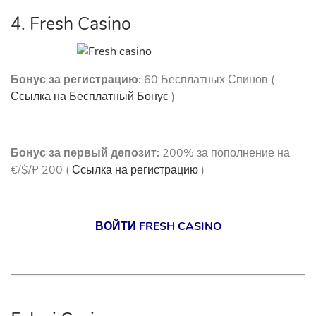
4.
Fresh Casino
Бонус за регистрацию:
60 Бесплатных Спинов (
Ссылка на Бесплатный Бонус
)
Бонус за первый депозит:
200% за пополнение на
€/$/₽ 200 (
Ссылка на регистрацию
)
ВОЙТИ FRESH CASINO