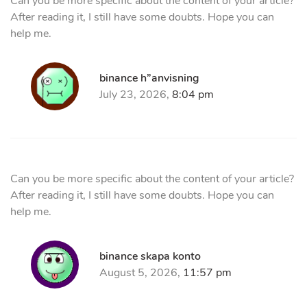
Can you be more specific about the content of your article?
After reading it, I still have some doubts. Hope you can
help me.
binance h”anvisning
July 23, 2026,
8:04 pm
Can you be more specific about the content of your article?
After reading it, I still have some doubts. Hope you can
help me.
binance skapa konto
August 5, 2026,
11:57 pm