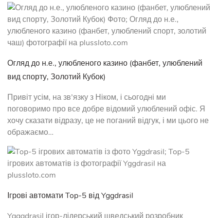
Огляд до н.е., улюбленого казино (фанбет, улюблений
вид спорту, Золотий Кубок)
Привіт усім, на зв’язку з Ніком, і сьогодні ми
поговоримо про все добре відомий улюблений офіс. Я
хочу сказати відразу, це не поганий відгук, і ми цього не
ображаємо…
Ігрові автомати Top-5 від Yggdrasil
Ygggdrasil ігор-лідерський шведський розробник