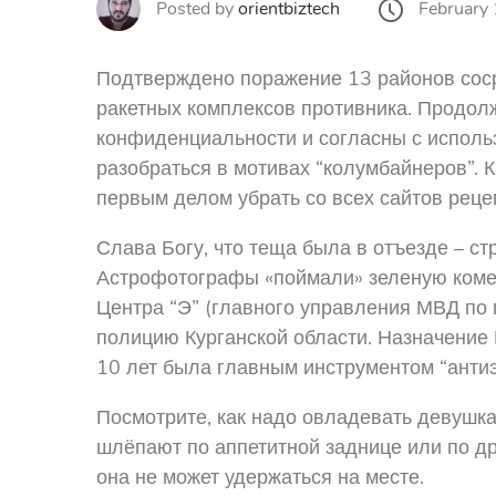
February
Posted by
orientbiztech
Подтверждено поражение 13 районов сосре
ракетных комплексов противника. Продолж
конфиденциальности и согласны с использо
разобраться в мотивах “колумбайнеров”. К
первым делом убрать со всех сайтов реце
Слава Богу, что теща была в отъезде – с
Астрофотографы «поймали» зеленую комет
Центра “Э” (главного управления МВД по
полицию Курганской области. Назначение 
10 лет была главным инструментом “антиэ
Посмотрите, как надо овладевать девушка
шлёпают по аппетитной заднице или по дру
она не может удержаться на месте.