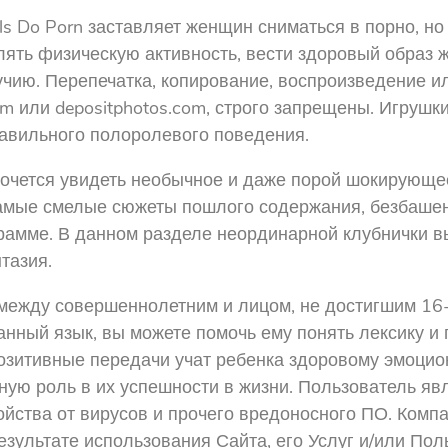
rls Do Porn заставляет женщин сниматься в порно, 
ть физическую активность, вести здоровый образ жи
чию. Перепечатка, копирование, воспроизведение и
om или depositphotos.com, строго запрещены. Игрушк
авильного полоролевого поведения.
очется увидеть необычное и даже порой шокирующее
 самые смелые сюжеты пошлого содержания, безбаше
рамме. В данном разделе неординарной клубнички в
тазия.
между совершеннолетним и лицом, не достигшим 16-
анный язык, вы можете помочь ему понять лексику 
позитивные передачи учат ребенка здоровому эмоц
ую роль в их успешности в жизни. Пользователь яв
ойства от вирусов и прочего вредоносного ПО. Компа
езультате использования Сайта, его Услуг и/или Пол