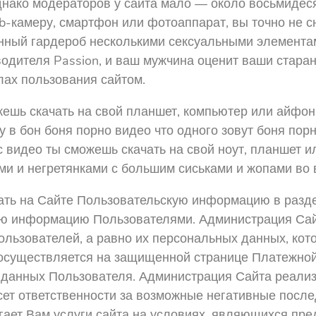
нако модераторов у сайта мало — около восьмидеся
b-камеру, смартфон или фотоаппарат, вы точно не с
енный гардероб несколькими сексуальными элемента
одителя Passion, и ваш мужчина оценит ваши стара
лах пользования сайтом.
ешь скачать на свой планшет, компьютер или айфон.
у в бон боня порно видео что одного зовут боня пор
 видео ты сможешь скачать на свой ноут, планшет ил
ми и негретянками с большим сиськами и жопами во в
вать на Сайте Пользовательскую информацию в разд
ю информацию Пользователями. Администрация Сайт
ьзователей, а равно их персональных данных, кот
 осуществляется на защищенной странице Платежно
данных Пользователя. Администрация Сайта реализ
сет ответственности за возможные негативные после
агает Вам услуги сайта на условиях, являющихся п