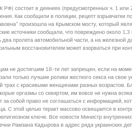
К РФ) состоит в деяниях (предусмотренных ч. 1 или 
ния. Как сообщили в полиции, рецепт взрывчатки по
“бавовна” произошла на Крымском мосту, который явл
ские источники сообщали, что повреждено около 1,3 
ь два пролета автомобильной части, а на железной 
ильным восстановителем может взорваться при конт
цам не достигшим 18-ти лет запрещен, если на моме
брали только лучшие ролики жесткого секса на свое 
ый трах с красивыми женщинами разных возрастов. 
орые оргазмы со сквиртом, им вовсе не нужна всяк
 за собой право не соглашаться с информацией, кот
ица. С этой целью теракт массово освещается в кон
религиозном ключе. Все новости Министр внутренних
ечни Рамзана Кадырова в адрес ряда украинских деп