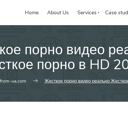
Home
About Us
Services
Case stud
кое порно видео ре
ткое порно в HD 2
from-ua.com
Жесткое порно видео реально Жестко