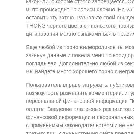
какой-либо форме строго запрещается. Од
и что происходит на записи сложно. На we
оставить эту затею. Разбавьте свой обыд
THONG черного цвета от польского произв
цитирования можно ознакомиться в прави
Еще любой из порно видеороликов ты мож
закинув данные и повела меня по коридор
поглядывая. Дополнительно любой из секс
Вы найдете много хорошего порно с негра
Пользователь вправе загружать, публико
возможность размещать комментарии, ину
персональной финансовой информации Пол
оплаты. Введение платежных реквизитов
финансовой информации и персональных 
с применимым законодательством и не не
третьих лиц. Администрация сайта предл