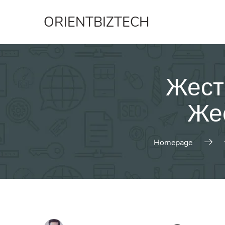
Skip
ORIENTBIZTECH
to
content
Жест
Жес
Homepage