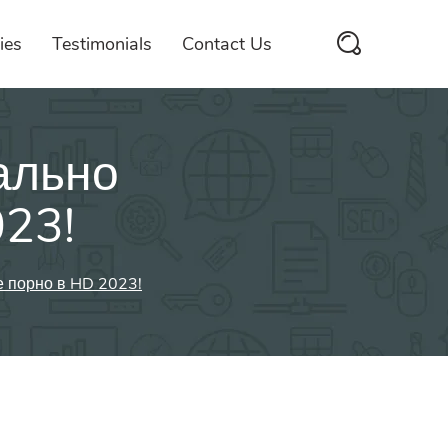
ies
Testimonials
Contact Us
ально
023!
е порно в HD 2023!