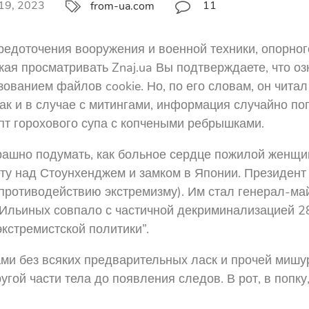
 19, 2023
11
from-ua.com
доточения вооружения и военной техники, опорного 
ая просматривать Znaj.ua Вы подтверждаете, что о
ванием файлов cookie. Но, по его словам, он читал
ак и в случае с митингами, информация случайно поп
пт горохового супа с копчеными ребрышками.
трашно подумать, как больное сердце пожилой женщи
у над Стоунхенджем и замком в Японии. Президент 
 противодействию экстремизму). Им стал генерал-м
Ильиных совпало с частичной декриминализацией 282
кстремистской политики”.
ми без всяких предварительных ласк и прочей мишуры
гой части тела до появления следов. В рот, в попку,