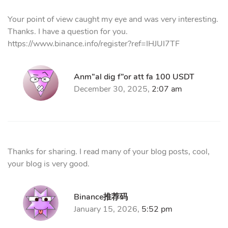
Your point of view caught my eye and was very interesting.
Thanks. I have a question for you.
https://www.binance.info/register?ref=IHJUI7TF
Anm”al dig f”or att fa 100 USDT
December 30, 2025,
2:07 am
Thanks for sharing. I read many of your blog posts, cool,
your blog is very good.
Binance推荐码
January 15, 2026,
5:52 pm