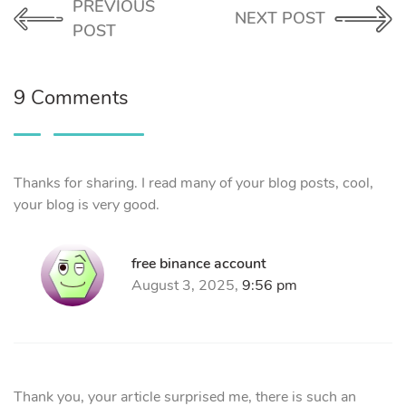
PREVIOUS
NEXT POST
POST
9 Comments
Thanks for sharing. I read many of your blog posts, cool,
your blog is very good.
free binance account
August 3, 2025,
9:56 pm
Thank you, your article surprised me, there is such an