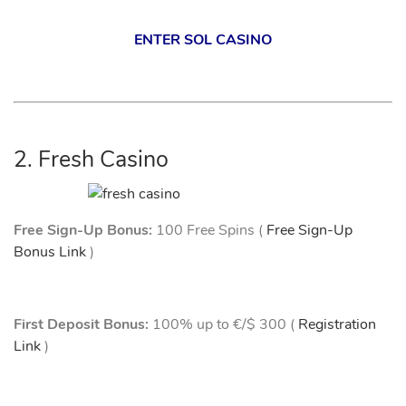
ENTER SOL CASINO
2.
Fresh Casino
Free Sign-Up Bonus:
100 Free Spins (
Free Sign-Up
Bonus Link
)
First Deposit Bonus:
100% up to €/$ 300 (
Registration
Link
)