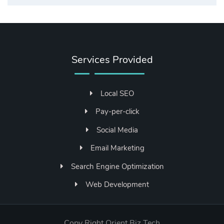
Services Provided
Local SEO
Pay-per-click
Social Media
Email Marketing
Search Engine Optimization
Web Development
Copy Right
Orient Biz Tech