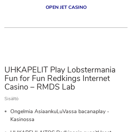
OPEN JET CASINO
UHKAPELIT Play Lobstermania
Fun for Fun Redkings Internet
Casino – RMDS Lab
Sisältö
Ongelmia AsiaankuLuVassa bacanaplay -
Kasinossa