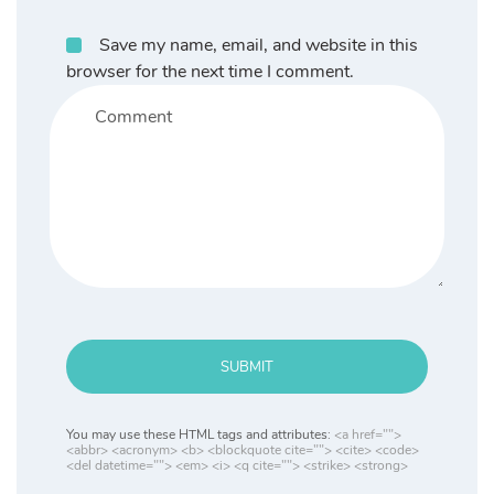
Save my name, email, and website in this
browser for the next time I comment.
SUBMIT
You may use these HTML tags and attributes:
<a href="">
<abbr> <acronym> <b> <blockquote cite=""> <cite> <code>
<del datetime=""> <em> <i> <q cite=""> <strike> <strong>