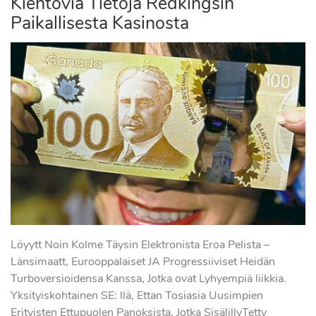
Kiehtovia Tietoja Redkingsin
Paikallisesta Kasinosta
Löyytt Noin Kolme Täysin Elektronista Eroa Pelista –
Länsimaatt, Eurooppalaiset JA Progressiiviset Heidän
Turboversioidensa Kanssa, Jotka ovat Lyhyempiä liikkia.
Yksityiskohtainen SE: llä, Ettan Tosiasia Uusimpien
Erityisten Ettupuolen Panoksista, Jotka SisälillyTetty