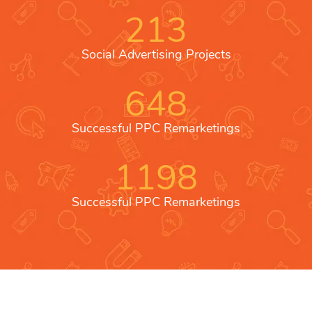
213
Social Advertising Projects
648
Successful PPC Remarketings
1198
Successful PPC Remarketings